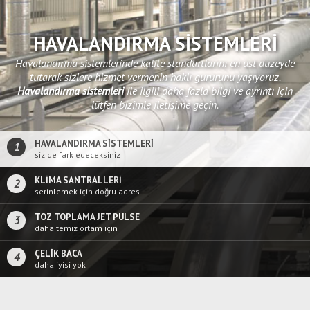
KLİMA SANTRALLERİ
Atmosferden alınan bir hava kütlesinin, farklı koşullandırmalar
neticesinde gerekli ortama aktarılmasına yardımcı olan cihaza,
klima santrali
adı verilmektedir.
HAVALANDIRMA SİSTEMLERİ
1
siz de fark edeceksiniz
KLİMA SANTRALLERİ
2
serinlemek için doğru adres
TOZ TOPLAMA JET PULSE
3
daha temiz ortam için
ÇELİK BACA
4
daha iyisi yok